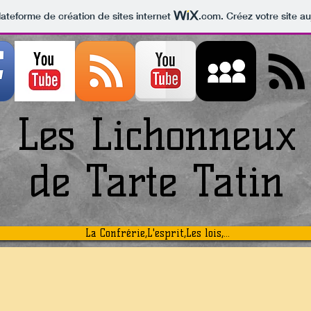
lateforme de création de sites internet
.com
. Créez votre site au
Les Lichonneux
de Tarte Tatin
La Confrérie,L'esprit,Les lois,...